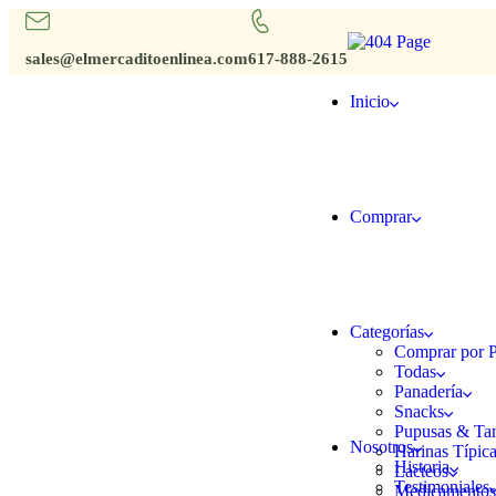
sales@elmercaditoenlinea.com
617-888-2615
Inicio
Comprar
Categorías
Comprar por P
Todas
Panadería
Snacks
Pupusas & Ta
Nosotros
Harinas Típic
Historia
Lacteos
Testimoniales
Medicamento