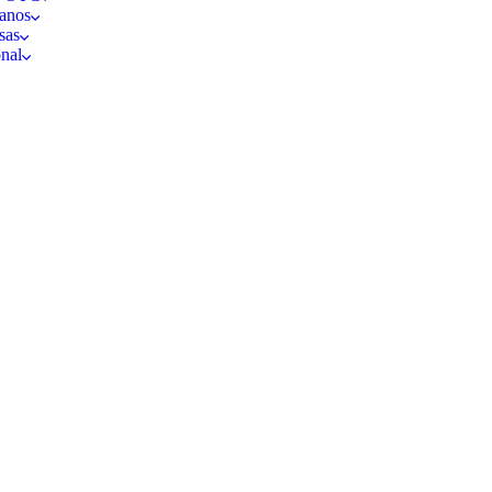
anos
sas
nal