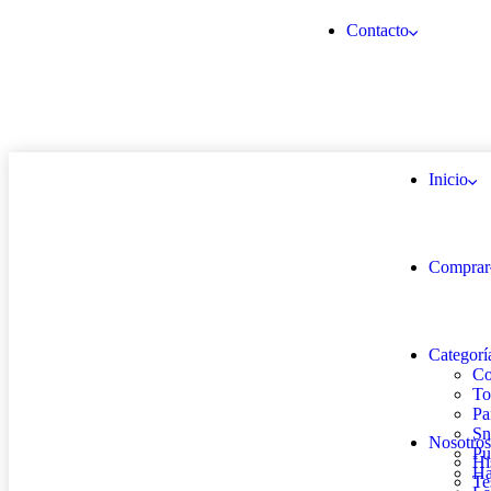
Contacto
Inicio
Comprar
Categorí
Co
To
Pa
Sn
Nosotros
Pu
Hi
Ha
Te