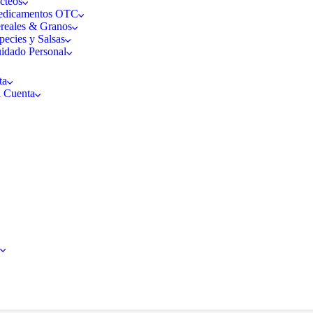
cteos
dicamentos OTC
reales & Granos
pecies y Salsas
idado Personal
ta
 Cuenta