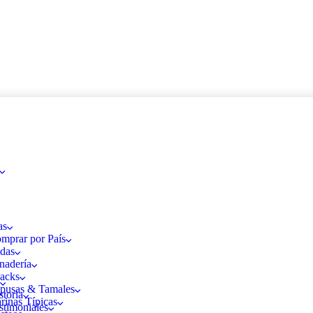
as
mprar por País
das
nadería
acks
pusas & Tamales
storia
rinas Típicas
stimoniales