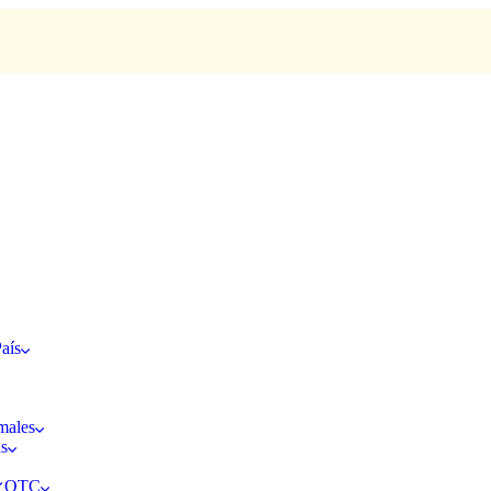
aís
males
as
s OTC