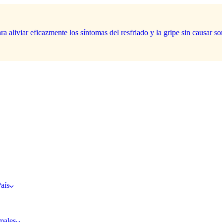
aís
males