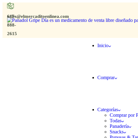
sales@elmercaditoenlinea.com
617-
888-
2615
Inicio
Comprar
Categorías
Comprar por P
Todas
Panadería
Snacks
Pupusas & Ta