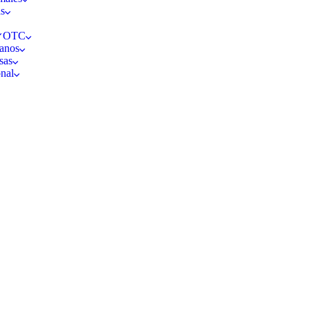
as
s OTC
anos
sas
nal