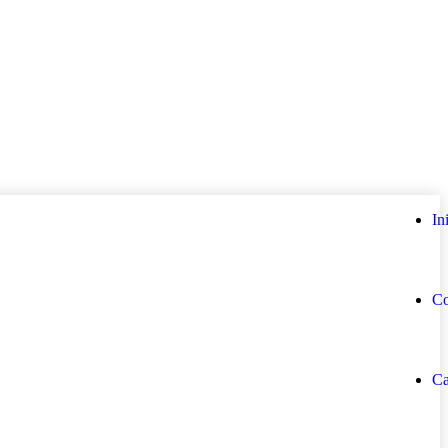
In
Co
Ca