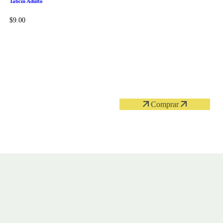
Tabcin Adulto
$
9.00
Comprar