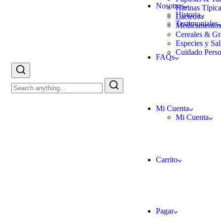
Nosotros
Harinas Típic
Historia
Lacteos
Testimoniales
Medicamento
Cereales & Gr
Especies y Sal
Cuidado Perso
FAQs
Mi Cuenta
Mi Cuenta
Carrito
Pagar