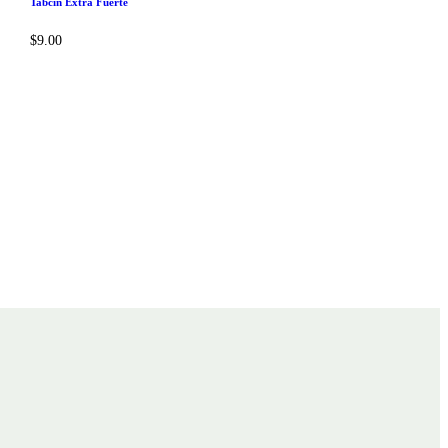
Tabcin Extra Fuerte
$
9.00