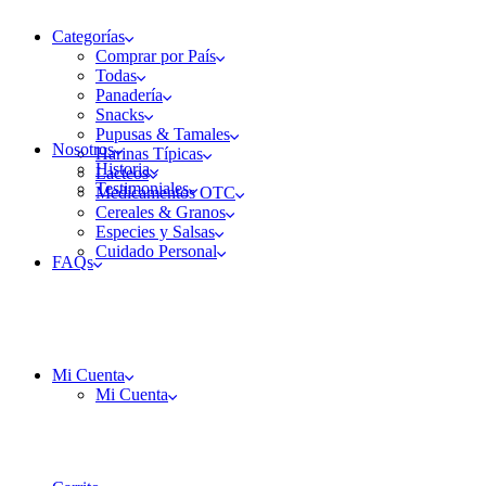
Categorías
Comprar por País
Todas
Panadería
Snacks
Pupusas & Tamales
Nosotros
Harinas Típicas
Historia
Lacteos
Testimoniales
Medicamentos OTC
Cereales & Granos
Especies y Salsas
Cuidado Personal
FAQs
Mi Cuenta
Mi Cuenta