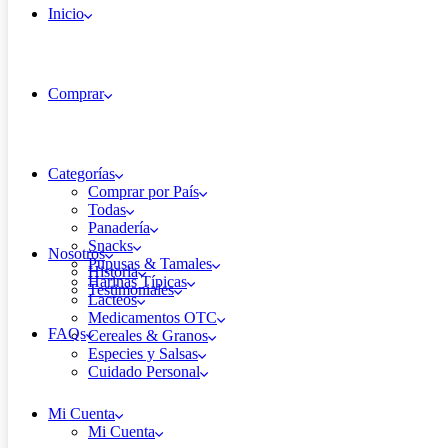
Inicio
Comprar
Categorías
Comprar por País
Todas
Panadería
Snacks
Nosotros
Pupusas & Tamales
Historia
Harinas Típicas
Testimoniales
Lacteos
Medicamentos OTC
FAQs
Cereales & Granos
Especies y Salsas
Cuidado Personal
Mi Cuenta
Mi Cuenta