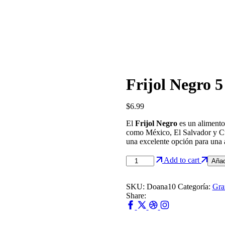
Producto
Frijol Negro 5
$
6.99
El
Frijol Negro
es un alimento
como México, El Salvador y Cuba
una excelente opción para una 
Frijol
Add to cart
Añadi
Negro
5
Llibras
SKU:
Doana10
Categoría:
Gra
cantidad
Share: