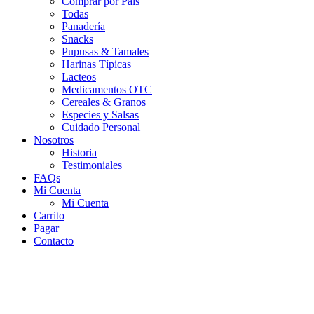
Comprar por País
Todas
Panadería
Snacks
Pupusas & Tamales
Harinas Típicas
Lacteos
Medicamentos OTC
Cereales & Granos
Especies y Salsas
Cuidado Personal
Nosotros
Historia
Testimoniales
FAQs
Mi Cuenta
Mi Cuenta
Carrito
Pagar
Contacto