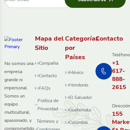
Mapa del
Categorías
Contacto
Sitio
por
Teléfono
Países
+1
Compañia
No somos una
617-
empresa
México
Contacto
888-
grande ni
Honduras
2615
impersonal.
FAQs
Somos un
El Salvador
Política de
equipo
Dirección
Privacidad
Guatemala
multicultural,
155
apasionado, y
Términos y
Marke
Colombia
comprometido
Condiciones