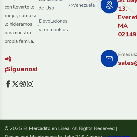
St Ba
Venezuela
con llevarte lo
de Uso
13,
mejor, como si
Evere
Devoluciones
lo hiciéramos
MA
y reembolsos
para nuestra
02149
propia familia.
Email us:
📲
sales
¡Síguenos!
© 2025 El Mercadito en Línea. All Rights Reserved |