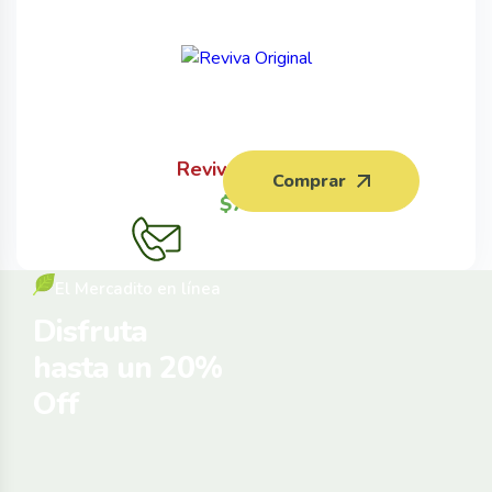
Reviva Original
Comprar
$
7.99
El Mercadito en línea
Disfruta
hasta un 20%
Off