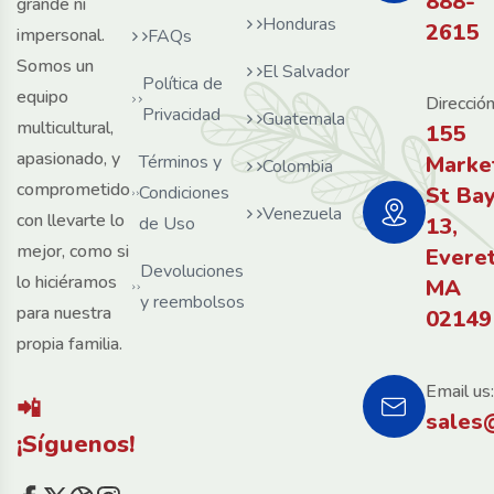
888-
grande ni
Honduras
2615
impersonal.
FAQs
Somos un
El Salvador
Política de
equipo
Dirección
Privacidad
Guatemala
multicultural,
155
apasionado, y
Términos y
Marke
Colombia
comprometido
Condiciones
St Ba
Venezuela
con llevarte lo
de Uso
13,
mejor, como si
Evere
Devoluciones
lo hiciéramos
MA
y reembolsos
para nuestra
02149
propia familia.
Email us:
📲
sales
¡Síguenos!