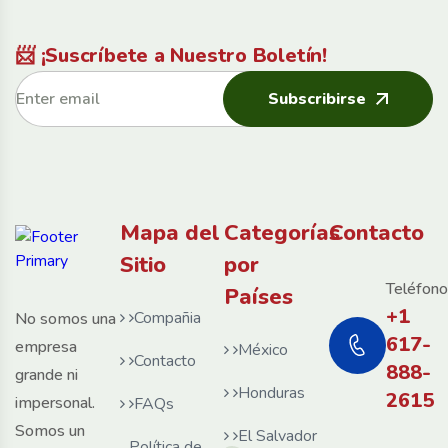
📨 ¡Suscríbete a Nuestro Boletín!
Subscribirse
Mapa del
Categorías
Contacto
Sitio
por
Teléfono
Países
+1
Compañia
No somos una
617-
empresa
México
Contacto
888-
grande ni
Honduras
2615
impersonal.
FAQs
Somos un
El Salvador
Política de