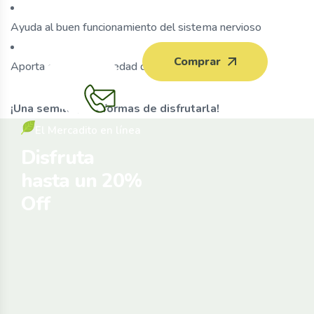
Ayuda al buen funcionamiento del sistema nervioso
Comprar
Aporta energía y saciedad de forma natural
¡Una semilla, mil formas de disfrutarla!
El Mercadito en línea
Disfruta
hasta un 20%
Off