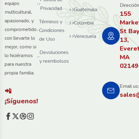
equipo
Dirección
Privacidad
Guatemala
multicultural,
155
apasionado, y
Términos y
Marke
Colombia
comprometido
Condiciones
St Ba
Venezuela
con llevarte lo
de Uso
13,
mejor, como si
Evere
Devoluciones
lo hiciéramos
MA
y reembolsos
para nuestra
02149
propia familia.
Email us:
📲
sales
¡Síguenos!