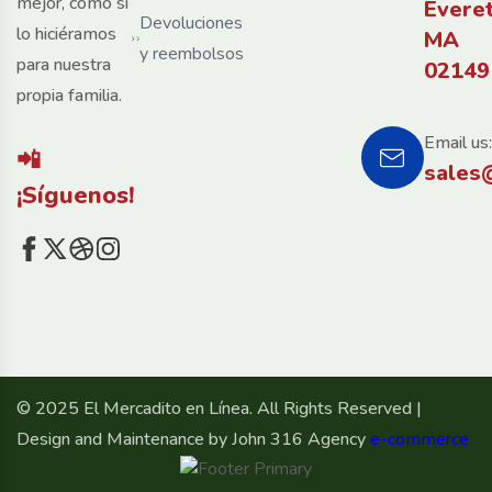
mejor, como si
Evere
Devoluciones
lo hiciéramos
MA
y reembolsos
para nuestra
02149
propia familia.
Email us:
📲
sales
¡Síguenos!
© 2025 El Mercadito en Línea. All Rights Reserved |
Design and Maintenance by John 316 Agency
e-commerce