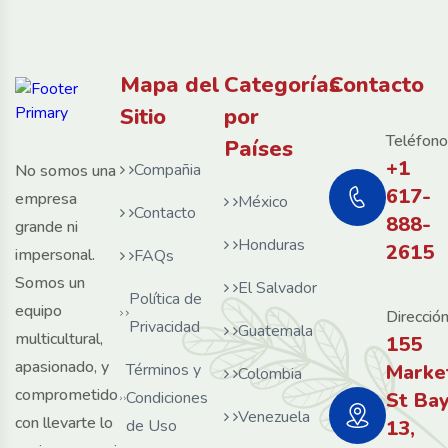
Mapa del
Categorías
Contacto
Sitio
por
Teléfono
Países
+1
Compañia
No somos una
617-
empresa
México
Contacto
888-
grande ni
Honduras
2615
impersonal.
FAQs
Somos un
El Salvador
Política de
equipo
Dirección
Privacidad
Guatemala
multicultural,
155
apasionado, y
Términos y
Marke
Colombia
comprometido
Condiciones
St Ba
Venezuela
con llevarte lo
de Uso
13,