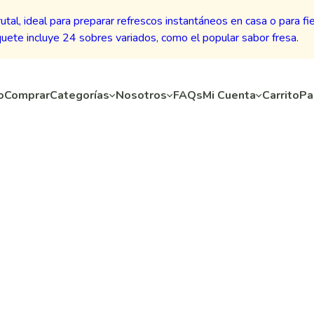
o
Comprar
Categorías
Nosotros
FAQs
Mi Cuenta
Carrito
Pa
Inicio
Marcas
El Mercadito en Línea
da – Sobres de Be
urtidos (24 sobre