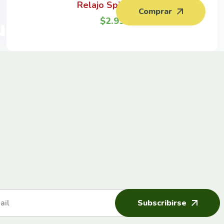
Relajo Spice Mix
Comprar
 un 20%
$
2.99
Subscribirse