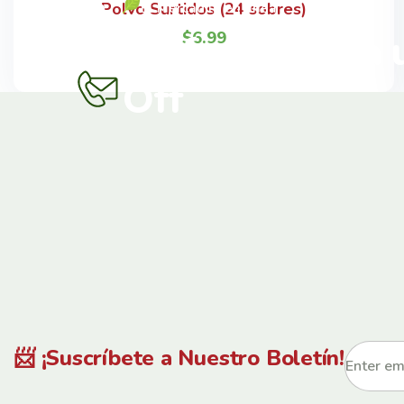
Polvo Surtidos (24 sobres)
El Mercadito en línea
Disfruta hasta
$
6.99
Off
📨 ¡Suscríbete a Nuestro Boletín!