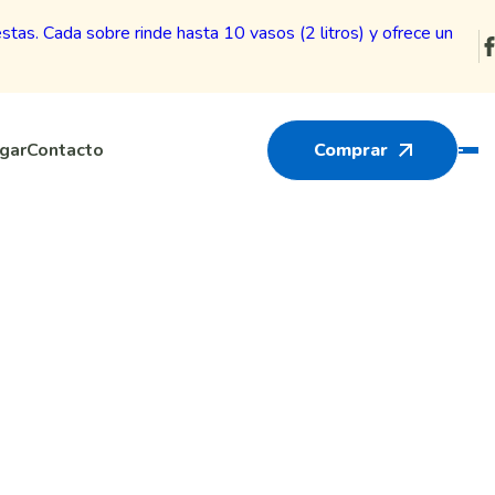
gar
Contacto
Comprar
bida en Polvo
s)