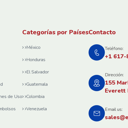
Categorías por Países
Contacto
México
Teléfono:
+1 617-
Honduras
El Salvador
Dirección:
155 Mar
ad
Guatemala
Everett
ones de Uso
Colombia
embolsos
Venezuela
Email us:
sales@e