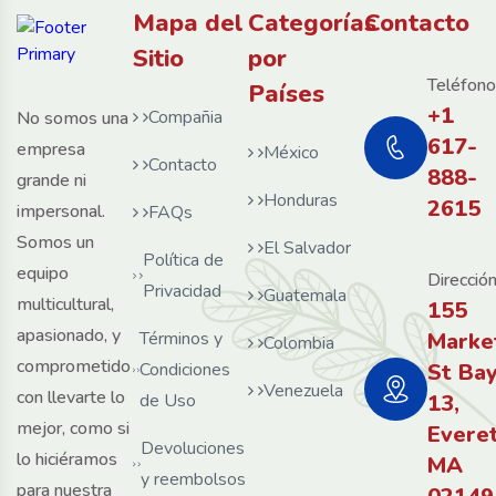
Mapa del
Categorías
Contacto
Sitio
por
Teléfono
Países
+1
Compañia
No somos una
617-
empresa
México
Contacto
888-
grande ni
Honduras
2615
impersonal.
FAQs
Somos un
El Salvador
Política de
equipo
Dirección
Privacidad
Guatemala
multicultural,
155
apasionado, y
Términos y
Marke
Colombia
comprometido
Condiciones
St Ba
Venezuela
con llevarte lo
de Uso
13,
mejor, como si
Evere
Devoluciones
lo hiciéramos
MA
y reembolsos
para nuestra