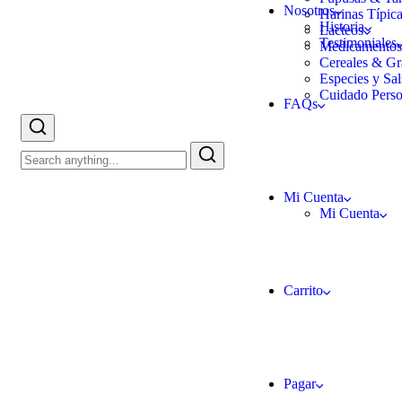
Nosotros
Harinas Típic
Historia
Lacteos
Testimoniales
Medicamento
Cereales & Gr
Especies y Sal
Cuidado Perso
FAQs
Mi Cuenta
Mi Cuenta
Carrito
Pagar