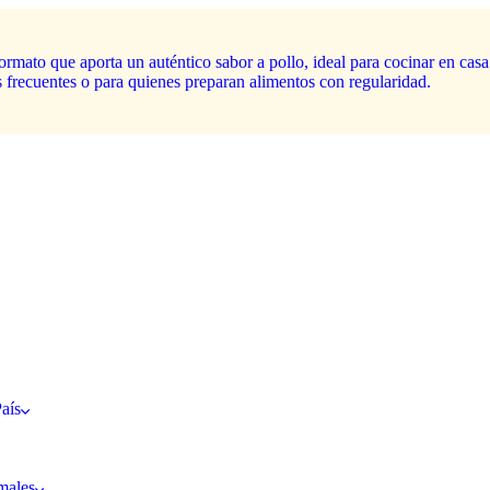
aís
males