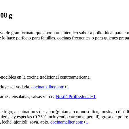
08 g
 de gran formato que aporta un auténtico sabor a pollo, ideal para coc
e lo hace perfecto para familias, cocinas frecuentes o para quienes prep
nocibles en la cocina tradicional centroamericana.
ncluye sal yodada.
cocinamalher.com
+1
carnes, ensaladas, salsas y más.
Nestlé Professional
+1
 de trigo; acentuadores de sabor (glutamato monosódico, inosinato disód
hierbas y especias (0.75% incluyendo cúrcuma, perejil); grasa de pollo; 
 leche, ajonjolí, soya, apio.
cocinamalher.com
+1