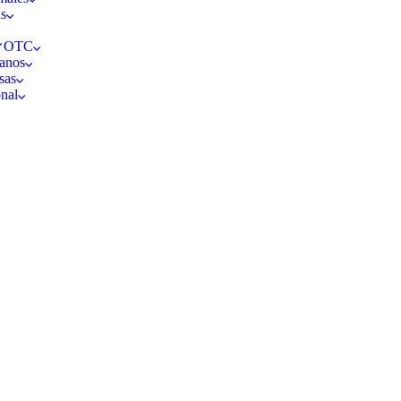
as
s OTC
anos
sas
nal