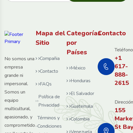
Mapa del
Categorías
Contacto
Sitio
por
Teléfono
Países
+1
Compañia
No somos una
617-
empresa
México
Contacto
888-
grande ni
Honduras
2615
impersonal.
FAQs
Somos un
El Salvador
Política de
equipo
Dirección
Privacidad
Guatemala
multicultural,
155
apasionado, y
Términos y
Marke
Colombia
comprometido
Condiciones
St Ba
Venezuela