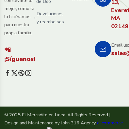
con llevarte lo
de Uso
13,
mejor, como si
Evere
Devoluciones
lo hiciéramos
MA
y reembolsos
para nuestra
02149
propia familia.
Email us:
📲
sales
¡Síguenos!
© 2025 El Mercadito en Línea. All Rights Reserved |
Design and Maintenance by John 316 Agency
e-commerce